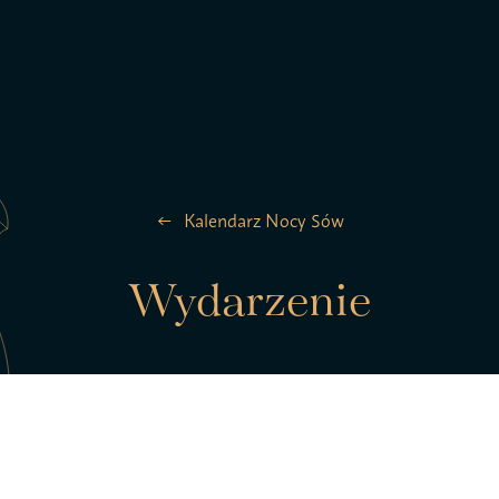
la ptaków
Zespół
Kalendarz Nocy Sów
Kontakt
Wydarzenie
Statut S
pTAK!
Polityk