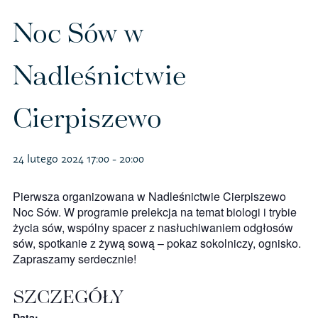
Polityka prywatności – RODO
Noc Sów w
Nadleśnictwie
Sklep na ptak
Cierpiszewo
Koszulki
Kubki
24 lutego 2024 17:00
-
20:00
Książki
Pierwsza organizowana w Nadleśnictwie Cierpiszewo
Noc Sów. W programie prelekcja na temat biologi i trybie
Budki i karmniki
życia sów, wspólny spacer z nasłuchiwaniem odgłosów
sów, spotkanie z żywą sową – pokaz sokolniczy, ognisko.
Zapraszamy serdecznie!
SZCZEGÓŁY
Data: