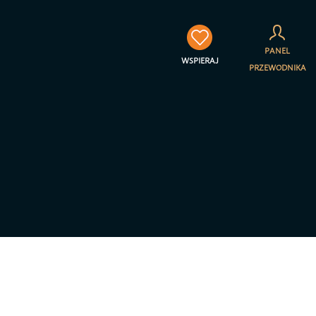
×
PANEL
WSPIERAJ
PRZEWODNIKA
towarzyszenia Jestem na
a prywatności – RODO