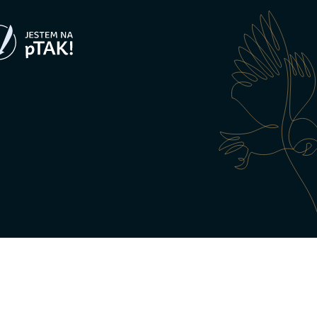
Przejdź
do
zawartości
Menu
Głosy ptaków
Działaj d
Noc Sów
Sklep na ptak