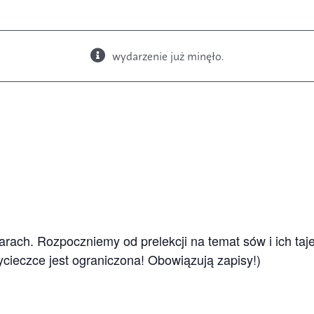
wydarzenie już minęło.
Książki
Budki i karmniki
edarach. Rozpoczniemy od prelekcji na temat sów i ich t
cieczce jest ograniczona! Obowiązują zapisy!)