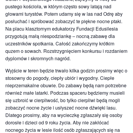
pustego kościoła, w którym często sowy latają nad
głowami turystów. Potem udamy się w las nad Odrę aby
posłuchać i spróbować zobaczyć te piękne nocne ptaki.
Na placu klasztornym edukatorzy Fundacji Edusilesia
przygotują małą niespodziankę – nocną zabawę dla
uczestników spotkania. Całość zakończymy krótkim
quzem o sowach. Rozstrzygnięciem konkursu i rozdaniem
dyplomów i skromnych nagród.
Wyjście w teren będzie trwało kilka godzin prosimy więc o
stosowny do pogody, ciepły ubiór i wygodny. Ciepłe
nieprzemakalne obuwie. Do zabawy będą nam potrzebne
również małe latarki. Podczas spaceru będziemy musieli
się uzbroić w cierpliwość, bo tylko cierpliwi będą mogli
zobaczyć nocne życie i usłyszeć nocne dźwięki lasu.
Dlatego prosimy, aby na wycieczkę zgłaszały się osoby
dorosłe i dzieci od 9 roku życia. Aby nie zakłócać
nocnego życia w lesie ilość osób zgłaszających się na