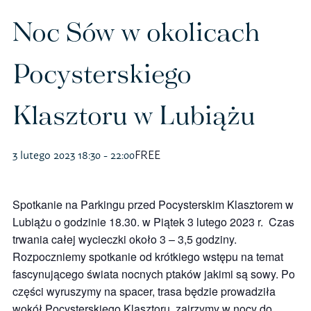
Polityka prywatności – RODO
Noc Sów w okolicach
Pocysterskiego
Sklep na ptak
Klasztoru w Lubiążu
Koszulki
Kubki
3 lutego 2023 18:30
-
22:00
FREE
Książki
Spotkanie na Parkingu przed Pocysterskim Klasztorem w
Budki i karmniki
Lubiążu o godzinie 18.30. w Piątek 3 lutego 2023 r. Czas
trwania całej wycieczki około 3 – 3,5 godziny.
Rozpoczniemy spotkanie od krótkiego wstępu na temat
fascynującego świata nocnych ptaków jakimi są sowy. Po
części wyruszymy na spacer, trasa będzie prowadziła
wokół Pocysterskiego Klasztoru, zajrzymy w nocy do