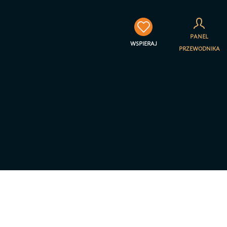
×
PANEL
WSPIERAJ
PRZEWODNIKA
towarzyszenia Jestem na
a prywatności – RODO