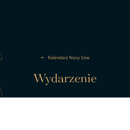
la ptaków
Zespół
Kalendarz Nocy Sów
Kontakt
Wydarzenie
Statut S
pTAK!
Polityk