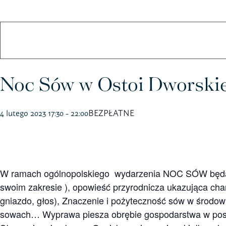
Koszulki
Kubki
Noc Sów w Ostoi Dworskie
4 lutego 2023 17:30
-
22:00
BEZPŁATNE
W ramach ogólnopolskiego wydarzenia NOC SÓW będą pr
swoim zakresie ), opowieść przyrodnicza ukazująca ch
gniazdo, głos), Znaczenie i pożyteczność sów w środ
sowach… Wyprawa piesza obrębie gospodarstwa w posz