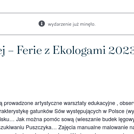
wydarzenie już minęło.
Książki
Budki i karmniki
j – Ferie z Ekologami 20
owadzone artystyczne warsztaty edukacyjne , obserwac
arakterystykę gatunków Sów występujących w Polsce (wy
owisku… Jak można pomóc sową (wieszanie budek lęgowy
ukiwaniu Puszczyka… Zajęcia manualne malowanie na 