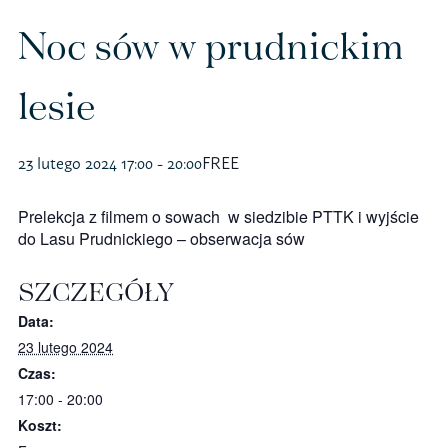
Polityka prywatności – RODO
Noc sów w prudnickim
lesie
Sklep na ptak
Koszulki
23 lutego 2024 17:00
-
20:00
FREE
Kubki
Prelekcja z filmem o sowach w siedzibie PTTK i wyjście
do Lasu Prudnickiego – obserwacja sów
Książki
SZCZEGÓŁY
Budki i karmniki
Data:
23 lutego 2024
Czas:
17:00 - 20:00
Koszt: