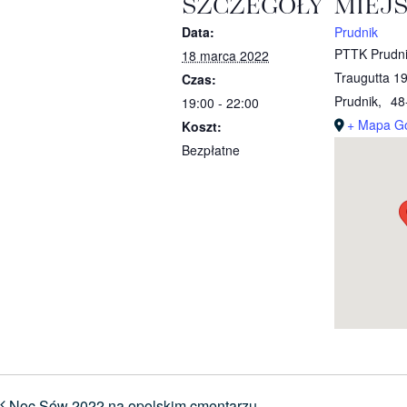
SZCZEGÓŁY
MIEJ
Data:
Prudnik
PTTK Prudnik
18 marca 2022
Traugutta 1
Czas:
Prudnik
,
48
19:00 - 22:00
+ Mapa G
Koszt:
Bezpłatne
Noc Sów 2022 na opolskim cmentarzu