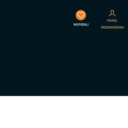
×
PANEL
WSPIERAJ
PRZEWODNIKA
towarzyszenia Jestem na
a prywatności – RODO