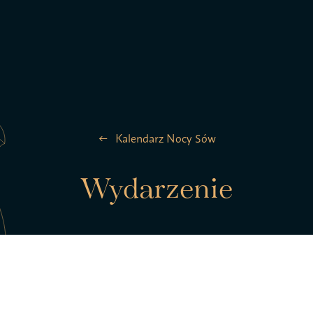
la ptaków
Zespół
Kalendarz Nocy Sów
Kontakt
Wydarzenie
Statut S
pTAK!
Polityk