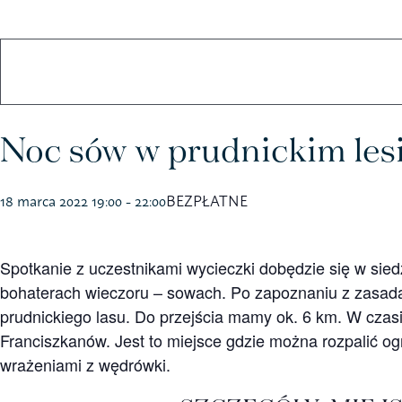
Koszulki
Kubki
Noc sów w prudnickim les
18 marca 2022 19:00
-
22:00
BEZPŁATNE
Spotkanie z uczestnikami wycieczki dobędzie się w sie
bohaterach wieczoru – sowach. Po zapoznaniu z zasad
prudnickiego lasu. Do przejścia mamy ok. 6 km. W cza
Franciszkanów. Jest to miejsce gdzie można rozpalić ogni
wrażeniami z wędrówki.