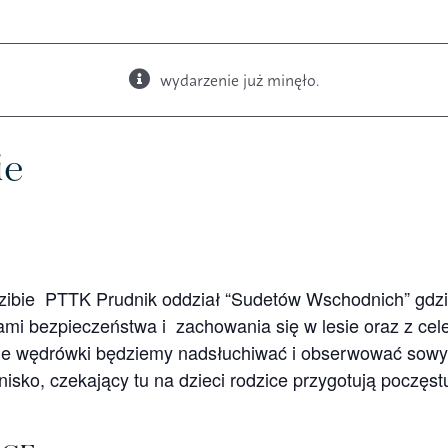
wydarzenie już minęło.
Książki
Budki i karmniki
ie
dzibie PTTK Prudnik oddział “Sudetów Wschodnich” gdzie
ami bezpieczeństwa i zachowania się w lesie oraz z c
sie wędrówki będziemy nadsłuchiwać i obserwować sowy
sko, czekający tu na dzieci rodzice przygotują poczęstun