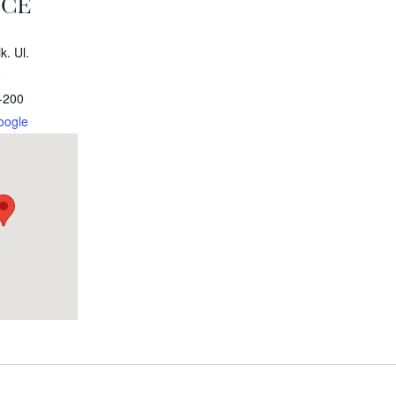
SCE
. Ul.
9
-200
oogle