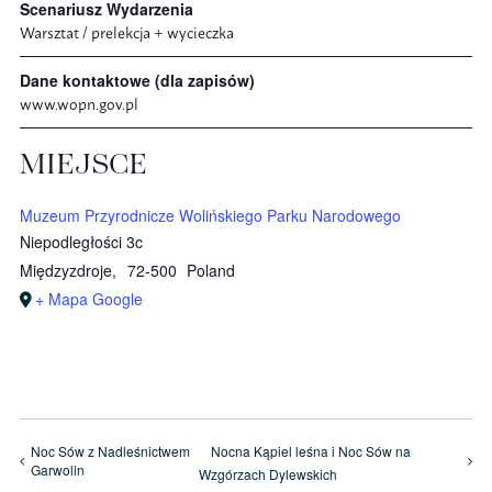
Scenariusz Wydarzenia
Warsztat / prelekcja + wycieczka
Dane kontaktowe (dla zapisów)
www.wopn.gov.pl
MIEJSCE
Muzeum Przyrodnicze Wolińskiego Parku Narodowego
Niepodległości 3c
Międzyzdroje
,
72-500
Poland
+ Mapa Google
Noc Sów z Nadleśnictwem
Nocna Kąpiel leśna i Noc Sów na
Garwolin
Wzgórzach Dylewskich