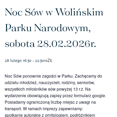
Polityka prywatności – RODO
Noc Sów w Wolińskim
Parku Narodowym,
Sklep na ptak
sobota 28.02.2026r.
Koszulki
Kubki
28 lutego 16:30
-
22:30
10ZŁ
Książki
Noc Sów ponownie zagości w Parku. Zachęcamy do
udziału młodzież, nauczycieli, rodziny, seniorów,
Budki i karmniki
wszystkich miłośników sów powyżej 13 r.ż. Na
wydarzenie obowiązują zapisy przez formularz google.
Posiadamy ograniczoną liczbę miejsc z uwagi na
transport. W ramach imprezy zapewniamy:
spotkanie autorskie z ornitologiem, podróżnikiem