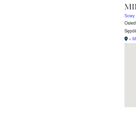
MI
Sowy i
Osied
Sępól
+ M