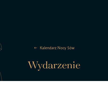
la ptaków
Zespół
Kalendarz Nocy Sów
Kontakt
Wydarzenie
Statut S
pTAK!
Polityk