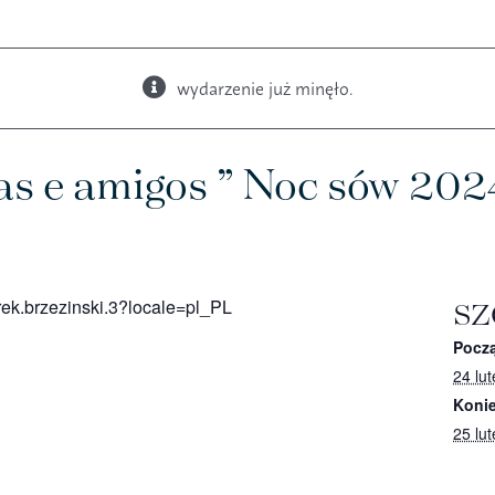
wydarzenie już minęło.
Książki
Budki i karmniki
jas e amigos ” Noc sów 202
ek.brzezinski.3?locale=pl_PL
SZ
Począ
24 lu
Konie
25 lu