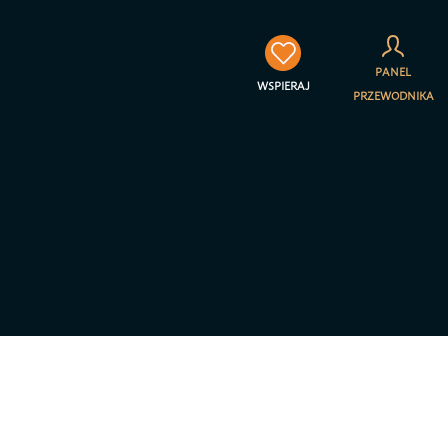
×
PANEL
WSPIERAJ
PRZEWODNIKA
towarzyszenia Jestem na
a prywatności – RODO