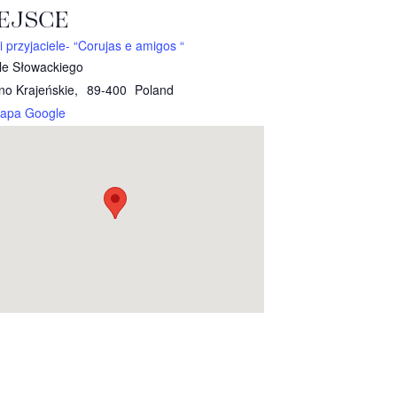
EJSCE
 przyjaciele- “Corujas e amigos “
le Słowackiego
no Krajeńskie
,
89-400
Poland
apa Google