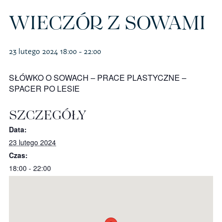
Polityka prywatności – RODO
WIECZÓR Z SOWAMI
23 lutego 2024 18:00
-
22:00
Sklep na ptak
SŁÓWKO O SOWACH – PRACE PLASTYCZNE –
Koszulki
SPACER PO LESIE
Kubki
SZCZEGÓŁY
Data:
Książki
23 lutego 2024
Czas:
Budki i karmniki
18:00 - 22:00