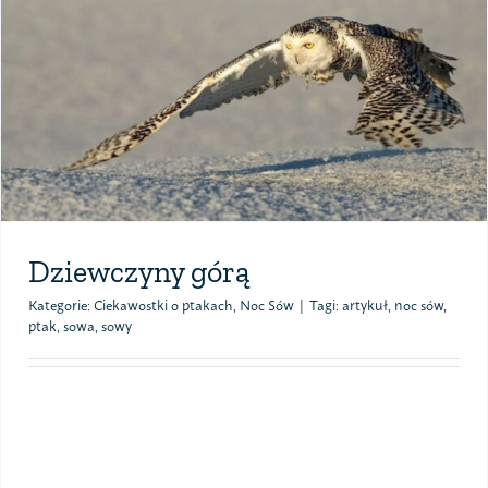
Polityka prywatności – RODO
Sklep na ptak
Koszulki
Kubki
Dziewczyny górą
Książki
Kategorie:
Ciekawostki o ptakach
,
Noc Sów
|
Tagi:
artykuł
,
noc sów
,
ptak
,
sowa
,
sowy
Budki i karmniki