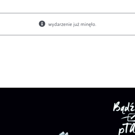
wydarzenie już minęło.
Książki
Budki i karmniki