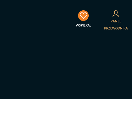
×
PANEL
WSPIERAJ
PRZEWODNIKA
towarzyszenia Jestem na
a prywatności – RODO