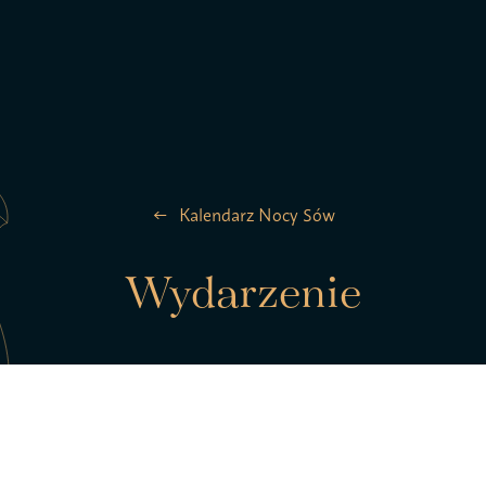
la ptaków
Zespół
Kalendarz Nocy Sów
Kontakt
Wydarzenie
Statut S
pTAK!
Polityk