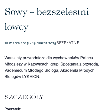
Polityka prywatności – RODO
Sowy – bezszelestni
łowcy
Sklep na ptak
Koszulki
10 marca 2025
-
13 marca 2025
BEZPŁATNE
Kubki
Warsztaty przyrodnicze dla wychowanków Pałacu
Młodzieży w Katowicach, grup: Spotkania z przyrodą,
Książki
Vademecum Młodego Biologa, Akademia Młodych
Biologów LYKEION.
Budki i karmniki
SZCZEGÓŁY
Początek: