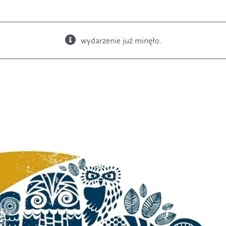
wydarzenie już minęło.
Książki
Budki i karmniki