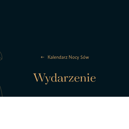
la ptaków
Zespół
Kalendarz Nocy Sów
Kontakt
Wydarzenie
Statut S
pTAK!
Polityk