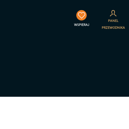
×
PANEL
WSPIERAJ
PRZEWODNIKA
towarzyszenia Jestem na
a prywatności – RODO